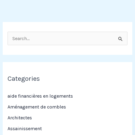
R
e
c
h
e
Categories
r
c
aide financières en logements
h
Aménagement de combles
e
Architectes
r
Assainissement