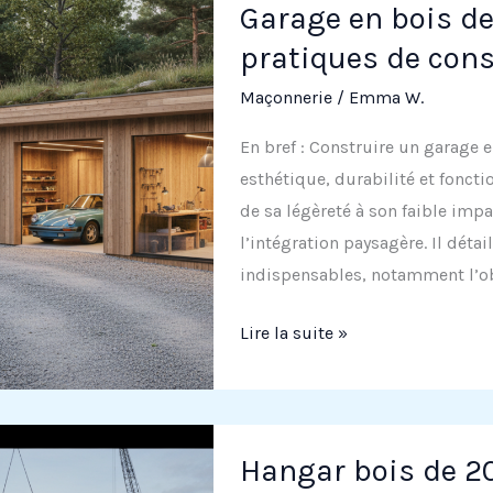
Garage en bois de
pratiques de cons
Maçonnerie
/
Emma W.
En bref : Construire un garage 
esthétique, durabilité et foncti
de sa légèreté à son faible impa
l’intégration paysagère. Il dét
indispensables, notamment l’ob
Garage
Lire la suite »
en
bois
de
60m2
Hangar bois de 20
: