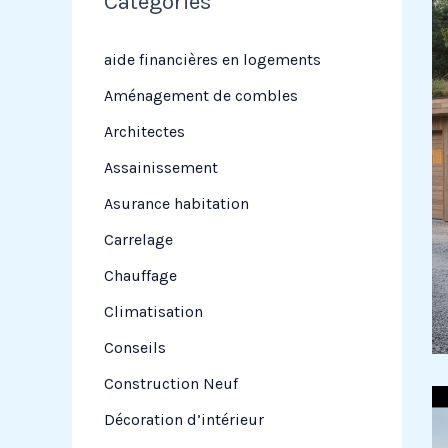
Categories
r
c
aide financières en logements
h
Aménagement de combles
e
Architectes
r
Assainissement
Asurance habitation
:
Carrelage
Chauffage
Climatisation
Conseils
Construction Neuf
Décoration d’intérieur