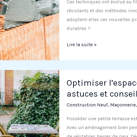
Ces techniques ont évolué au fi
?
résistants et des méthodes inn
adoptent-elles ces nouvelles pr
durables ?
Maçonnerie
Lire la suite »
du
gros-
œuvre
:
Optimiser l’espace
Les
astuces et conse
techniques
Construction Neuf
,
Maçonnerie
modernes
pour
Posséder une petite terrasse es
une
Avec un aménagement bien pens
construction
de véritables havres de paix. D