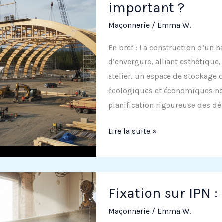
important ?
Les
Maçonnerie
/
Emma W.
meilleures
pratiques
En bref : La construction d’un 
de
d’envergure, alliant esthétique,
construction
atelier, un espace de stockage 
écologiques et économiques not
planification rigoureuse des d
Hangar
Lire la suite »
bois
de
200
m²
Fixation sur IPN :
:
Maçonnerie
/
Emma W.
Pourquoi