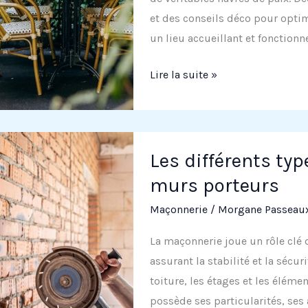
durable
et des conseils déco pour optimi
un lieu accueillant et fonctionne
Optimiser
Lire la suite »
l’espace
d’une
petite
terrasse
Les différents ty
:
murs porteurs
astuces
Maçonnerie
/
Morgane Passeau
et
conseils
La maçonnerie joue un rôle clé 
d’aménagement
assurant la stabilité et la sécu
toiture, les étages et les élém
possède ses particularités, ses 