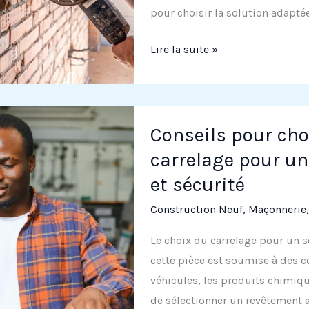
pour choisir la solution adaptée
Les
Lire la suite »
différents
types
de
maçonnerie
Conseils pour choi
pour
carrelage pour un
les
et sécurité
murs
porteurs
Construction Neuf
,
Maçonnerie
Le choix du carrelage pour un s
cette pièce est soumise à des c
véhicules, les produits chimique
de sélectionner un revêtement a