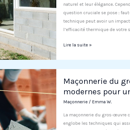
naturel et leur élégance. Cepend
question cruciale se pose : faut
technique peut avoir un impact si
l’efficacité thermique de votre
Fondations
Lire la suite »
en
béton
pour
vérandas
Maçonnerie du gr
en
modernes pour un
bois
Maçonnerie
/
Emma W.
:
Est-
La maçonnerie du gros-œuvre co
ce
englobe les techniques qui assur
nécessaire