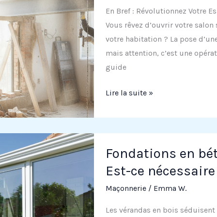
c’est
En Bref : Révolutionnez Votre Es
important
Vous rêvez d’ouvrir votre salon 
?
votre habitation ? La pose d’une
mais attention, c’est une opéra
guide
Fixation
Lire la suite »
sur
IPN
:
Guide
Fondations en bét
pratique
Est-ce nécessaire
Maçonnerie
/
Emma W.
Les vérandas en bois séduisent