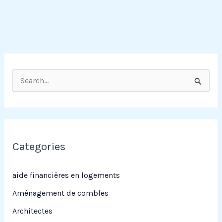
R
e
c
h
e
Categories
r
c
aide financières en logements
h
Aménagement de combles
e
Architectes
r