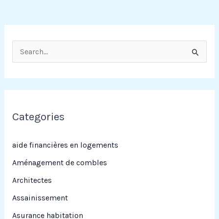
R
e
c
h
e
Categories
r
c
aide financières en logements
h
Aménagement de combles
e
Architectes
r
Assainissement
Asurance habitation