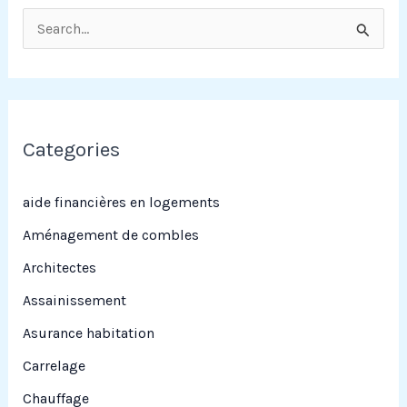
R
e
c
h
e
Categories
r
c
aide financières en logements
h
Aménagement de combles
e
Architectes
r
Assainissement
Asurance habitation
:
Carrelage
Chauffage