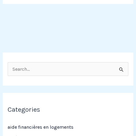
R
e
c
h
e
Categories
r
c
aide financières en logements
h