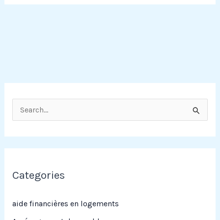
R
e
c
h
e
Categories
r
c
aide financières en logements
h