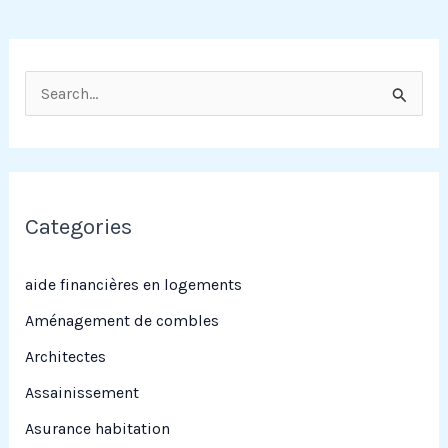
R
e
c
h
e
Categories
r
c
aide financières en logements
h
Aménagement de combles
e
Architectes
r
Assainissement
Asurance habitation
: