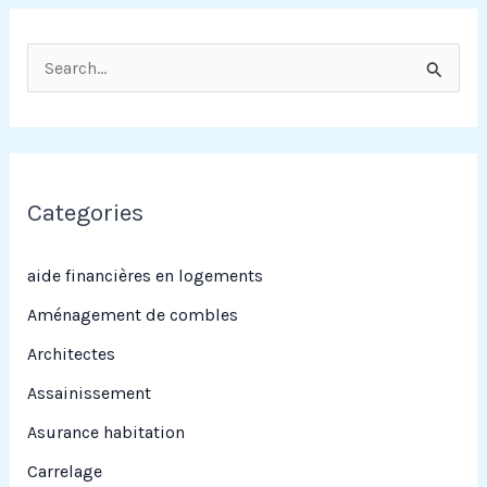
R
e
c
h
e
Categories
r
c
aide financières en logements
h
Aménagement de combles
e
Architectes
r
Assainissement
Asurance habitation
:
Carrelage