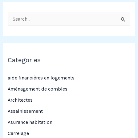
R
e
c
h
e
Categories
r
c
aide financières en logements
h
Aménagement de combles
e
Architectes
r
Assainissement
Asurance habitation
:
Carrelage