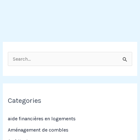
R
e
c
h
e
Categories
r
c
aide financières en logements
h
Aménagement de combles
e