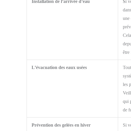
Installation de l’arrivée d’eau
S
i v
dans
une 
prév
Cela
depu
être
L’évacuation des eaux usées
Tout
syst
les 
Veil
qui 
de f
Prévention des gelées en hiver
Si v