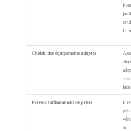
Pour
jard
rend
l’am
Choisir des équipements adaptés
Assu
élec
adap
si v
lais
Prévoir suffisamment de prises
Il e
pris
véra
de l