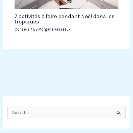
7 activités à faire pendant Noël dans les
tropiques
Conseils
/ By
Morgane Passeaux
R
e
c