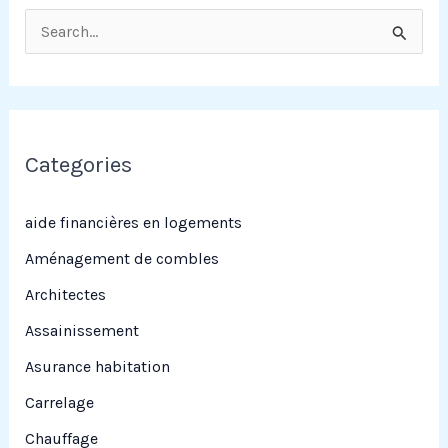
R
e
c
h
e
Categories
r
c
aide financières en logements
h
Aménagement de combles
e
Architectes
r
Assainissement
Asurance habitation
:
Carrelage
Chauffage