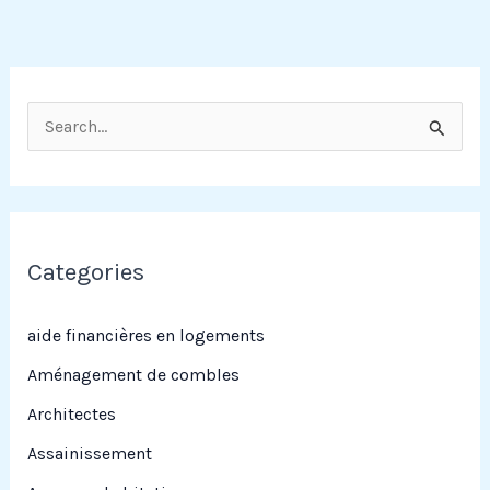
R
e
c
h
e
Categories
r
c
aide financières en logements
h
Aménagement de combles
e
Architectes
r
Assainissement