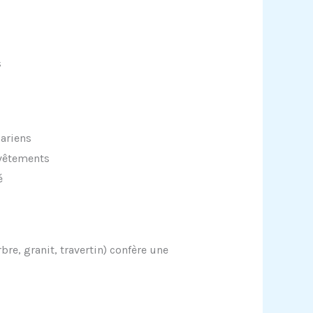
s
cariens
revêtements
é
re, granit, travertin) confère une