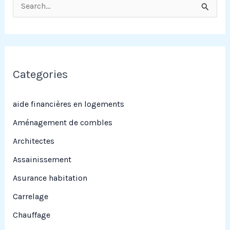
R
e
c
h
e
Categories
r
c
aide financières en logements
h
Aménagement de combles
e
Architectes
r
Assainissement
Asurance habitation
:
Carrelage
Chauffage