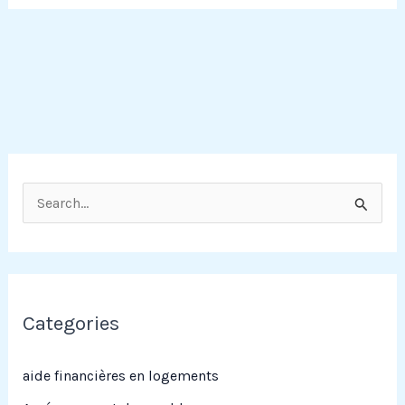
R
e
c
h
e
Categories
r
c
aide financières en logements
h