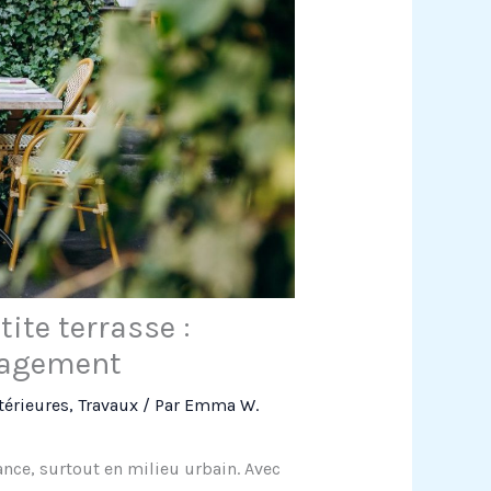
ite terrasse :
nagement
térieures
,
Travaux
/ Par
Emma W.
ance, surtout en milieu urbain. Avec