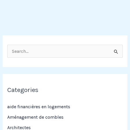
R
e
c
h
e
Categories
r
c
aide financières en logements
h
Aménagement de combles
e
Architectes