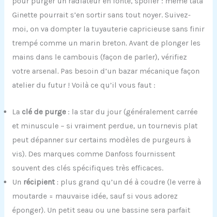
pour purger un radiateur en fonte, spoiler : même tata
Ginette pourrait s’en sortir sans tout noyer. Suivez-
moi, on va dompter la tuyauterie capricieuse sans finir
trempé comme un marin breton. Avant de plonger les
mains dans le cambouis (façon de parler), vérifiez
votre arsenal. Pas besoin d’un bazar mécanique façon
atelier du futur ! Voilà ce qu’il vous faut :
La
clé de purge
: la star du jour (généralement carrée
et minuscule – si vraiment perdue, un tournevis plat
peut dépanner sur certains modèles de purgeurs à
vis). Des marques comme Danfoss fournissent
souvent des clés spécifiques très efficaces.
Un
récipient
: plus grand qu’un dé à coudre (le verre à
moutarde = mauvaise idée, sauf si vous adorez
éponger). Un petit seau ou une bassine sera parfait