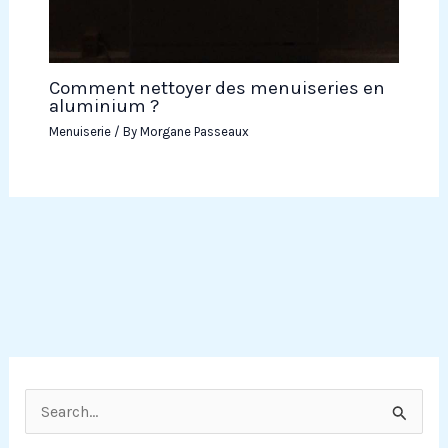
Comment nettoyer des menuiseries en
aluminium ?
Menuiserie
/ By
Morgane Passeaux
R
e