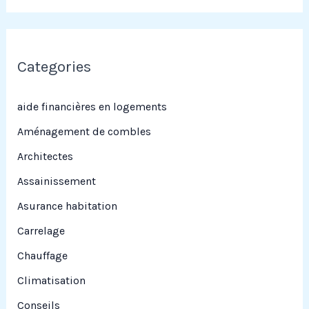
c
h
e
Categories
r
c
aide financières en logements
h
Aménagement de combles
e
Architectes
r
Assainissement
Asurance habitation
:
Carrelage
Chauffage
Climatisation
Conseils