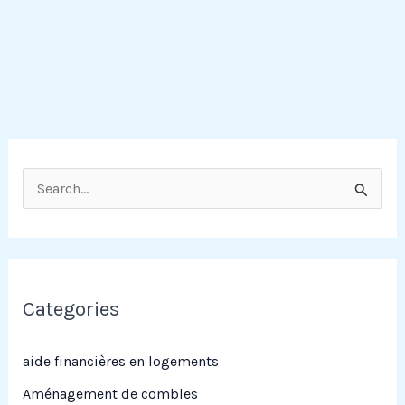
R
e
c
h
e
Categories
r
c
aide financières en logements
h
Aménagement de combles