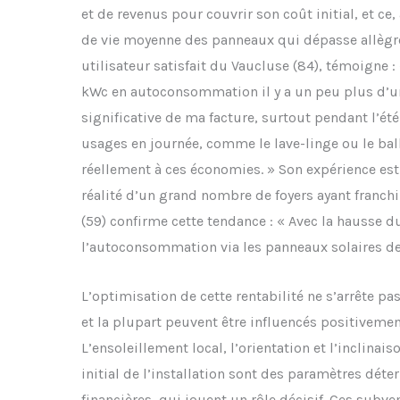
et de revenus pour couvrir son coût initial, et c
de vie moyenne des panneaux qui dépasse allègr
utilisateur satisfait du Vaucluse (84), témoigne : 
kWc en autoconsommation il y a un peu plus d’un
significative de ma facture, surtout pendant l’ét
usages en journée, comme le lave-linge ou le bal
réellement à ces économies. » Son expérience est lo
réalité d’un grand nombre de foyers ayant franch
(59) confirme cette tendance : « Avec la hausse d
l’autoconsommation via les panneaux solaires dev
L’optimisation de cette rentabilité ne s’arrête pas
et la plupart peuvent être influencés positivemen
L’ensoleillement local, l’orientation et l’inclinais
initial de l’installation sont des paramètres déter
financières, qui jouent un rôle décisif. Ces subv