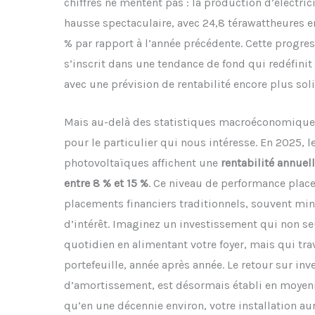
chiffres ne mentent pas : la production d’électric
hausse spectaculaire, avec 24,8 térawattheures 
% par rapport à l’année précédente. Cette progress
s’inscrit dans une tendance de fond qui redéfinit
avec une prévision de rentabilité encore plus soli
Mais au-delà des statistiques macroéconomiques, 
pour le particulier qui nous intéresse. En 2025, l
photovoltaïques affichent une
rentabilité annuel
entre 8 % et 15 %
. Ce niveau de performance place
placements financiers traditionnels, souvent minés
d’intérêt. Imaginez un investissement qui non s
quotidien en alimentant votre foyer, mais qui tra
portefeuille, année après année. Le retour sur in
d’amortissement, est désormais établi en moyenne 
qu’en une décennie environ, votre installation 