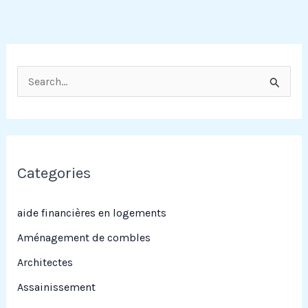
R
e
c
h
e
Categories
r
c
aide financières en logements
h
Aménagement de combles
e
Architectes
r
Assainissement