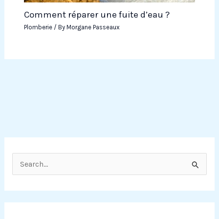
Comment réparer une fuite d’eau ?
Plomberie
/ By
Morgane Passeaux
R
e
c
h