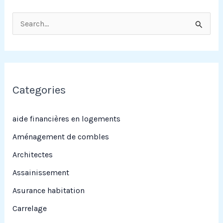
R
e
c
h
e
Categories
r
c
aide financières en logements
h
Aménagement de combles
e
Architectes
r
Assainissement
Asurance habitation
:
Carrelage