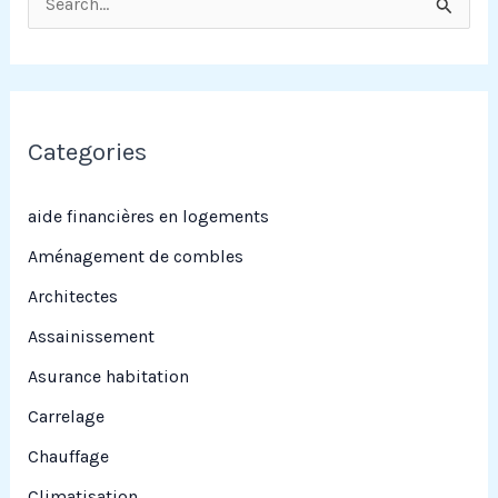
e
c
h
e
Categories
r
c
aide financières en logements
h
Aménagement de combles
e
Architectes
r
Assainissement
Asurance habitation
:
Carrelage
Chauffage
Climatisation