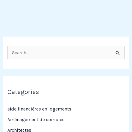
R
e
c
h
e
Categories
r
c
aide financières en logements
h
Aménagement de combles
e
Architectes