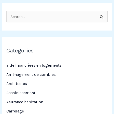
R
e
c
h
e
Categories
r
c
aide financières en logements
h
Aménagement de combles
e
Architectes
r
Assainissement
Asurance habitation
:
Carrelage