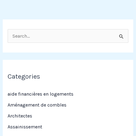
R
e
c
h
e
Categories
r
c
aide financières en logements
h
Aménagement de combles
e
Architectes
r
Assainissement