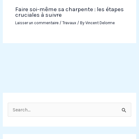
Faire soi-même sa charpente : les étapes
cruciales à suivre
Laisser un commentaire
/
Travaux
/ By
Vincent Delorme
R
e
c
h