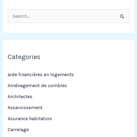
R
e
c
h
e
Categories
r
c
aide financières en logements
h
Aménagement de combles
e
Architectes
r
Assainissement
Asurance habitation
:
Carrelage