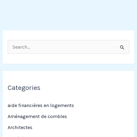
R
e
c
h
e
Categories
r
c
aide financières en logements
h
Aménagement de combles
e
Architectes
r